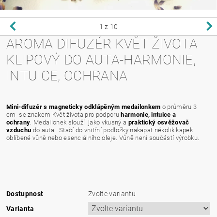
1
z 10
AROMA DIFUZÉR KVĚT ŽIVOTA
KLIPOVÝ DO AUTA-HARMONIE,
INTUICE, OCHRANA
Mini-difuzér s magneticky odklápěným medailonkem
o průměru 3
cm se znakem Květ života pro podporu
harmonie, intuice a
ochrany
. Medailonek slouží jako vkusný a
praktický osvěžovač
vzduchu
do auta. Stačí do vnitřní podložky nakapat několik kapek
oblíbené vůně nebo esenciálního oleje. Vůně není součástí výrobku.
Dostupnost
Zvolte variantu
Varianta