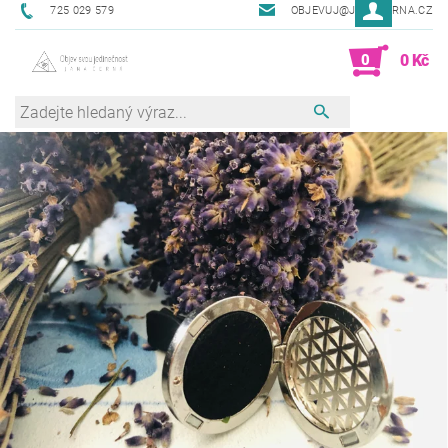
725 029 579
OBJEVUJ@JANACERNA.CZ
0
0 Kč