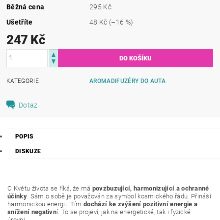
Běžná cena
295 Kč
Ušetříte
48 Kč
(–16 %)
247 Kč
KATEGORIE
AROMADIFUZÉRY DO AUTA
Dotaz
POPIS
DISKUZE
O Květu života se říká, že má
povzbuzující, harmonizující a ochranné
účinky
. Sám o sobě je považován za symbol kosmického řádu. Přináší
harmonickou energii. Tím
dochází ke zvýšení pozitivní energie a
snížení negativn
í. To se projeví, jak na energetické, tak i fyzické
úrovni.