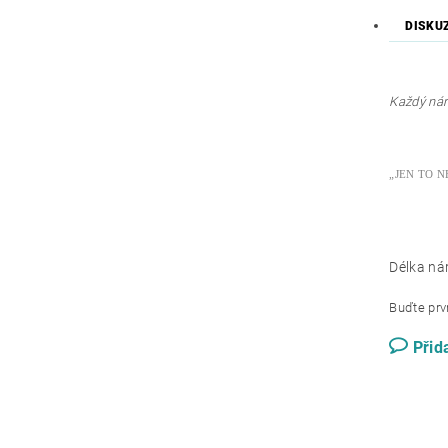
DISKU
Každý nára
„JEN TO N
Délka n
Buďte prvn
Přid