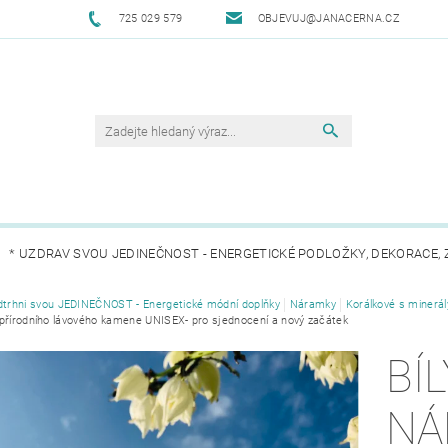
725 029 579
OBJEVUJ@JANACERNA.CZ
* UZDRAV SVOU JEDINEČNOST - ENERGETICKÉ PODLOŽKY, DEKORACE, 
DNÍ DOPLŇKY
dtrhni svou JEDINEČNOST - Energetické módní doplňky
* VRAŤ SE KE SVÉ JEDINEČNOSTI - ZÁPISNÍKY, BLOKY
Náramky
Korálkové s minerál
přírodního lávového kamene UNISEX- pro sjednocení a nový začátek
CHODNÍ PODMÍNKY
KONTAKTY
BÍ
NÁ