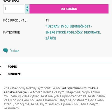
KÓD PRODUKTU
91
* UZDRAV SVOU JEDINEČNOST -
KATEGORIE
ENERGETICKÉ PODLOŽKY, DEKORACE,
ZÁŘIČE
Dotaz
POPIS
DISKUZE
Znak Davidovy hvězdy symbolizuje
soulad, vyrovnání mužské a
ženské energie
. Je tvořen dvěma velkými vzájemně propojenými
trojúhelníky, které vytváří šest malých a uprostřed vzniká šestiúhelník.
Vše v dokonalém souladu a harmonii. Když se dostaneme do svého
středu, propojíme se se svým srdcem a jsme v souladu s celým
vesmírem.