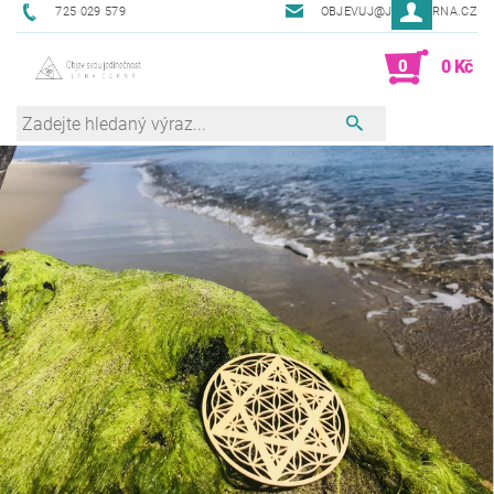
725 029 579
OBJEVUJ@JANACERNA.CZ
0
0 Kč