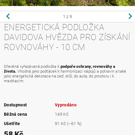
1
z 9
ENERGETICKÁ PODLOŽKA
DAVIDOVA HVĚZDA PRO ZÍSKÁNÍ
ROVNOVÁHY - 10 CM
Dřevěná vyřezávaná podložka k
podpoře ochrany, rovnováhy a
života.
Vhodná jako podtácek k harmonizaci nápojů a potravin a také
jako energetická dekorace na zeď, stůl, do auta, do prostoru i k
meditacím.
Dostupnost
Vyprodáno
Běžná cena
149 Kč
Ušetříte
91 Kč
(–61 %)
58 Kč