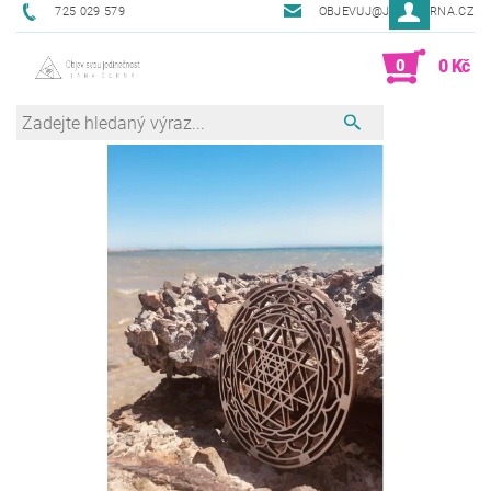
725 029 579
OBJEVUJ@JANACERNA.CZ
0
0 Kč