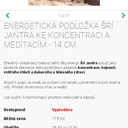
1
z 11
ENERGETICKÁ PODLOŽKA ŠRÍ
JANTRA KE KONCENTRACI A
MEDITACÍM - 14 CM
Dřevěný vyřezávaný tvarový zářič díky energii
Šrí Jantra
slouží jako
závěsná dekorace nebo podložka k podpoře
koncentrace, hojnosti,
vnitřního štěstí a duševního a tělesného zdraví
.
Slouží k práci na sobě, ke cvičení vytrvalosti, usměrnění svých snah a
cílů. Přináší divotvornou moc a naději.
Lze využít i k harmonizaci prostoru nebo jídel a nápojů.
Dostupnost
Vyprodáno
Běžná cena
175 Kč
Ušetříte
26 Kč
(–14 %)