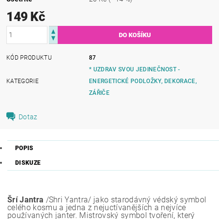
149 Kč
KÓD PRODUKTU
87
* UZDRAV SVOU JEDINEČNOST -
KATEGORIE
ENERGETICKÉ PODLOŽKY, DEKORACE,
ZÁŘIČE
Dotaz
POPIS
DISKUZE
Šrí Jantra
/Shri Yantra/ jako starodávný védský symbol
celého kosmu a jedna z nejuctívanějších a nejvíce
používaných janter. Mistrovský symbol tvoření, který