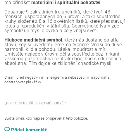
má přinášet
materiální i spirituální bohatství
.
Obsahuje 9 základních trojúhelníků, které tvoří 43
menších, uspořádaných do 5 úrovní a také soustředné
kruhy složené z 8 a 16 okvětních lístků, které představují
lotos a reprodukční vitální sílu. Geometrické tvary zde
symbolizují mysl člověka a celý vnější svět.
Hluboce meditační symbol
, který nás dostane do alfa
stavu, kdy si
uvědomujeme, co tvoříme. Vnáší do duše
harmonii, klid a pohodu. Láska, moudrost a mír.
Umístěte nejlépe v úrovni očí a soustřeďte bez mrkání
veškerou pozornost na centrální bod, bod sjednocení a
absolutna. Tím dojde ke zklidnění chaotické mysli.
Chrání před negativními energiemi a nebezpečím, napomáhá
odstraňovat překážky.
„JEN TO NEJLEPŠÍ JE PRO MĚ DOBRÉ."
Buďte první, kdo napíše příspěvek k této položce.
Přidat komentář