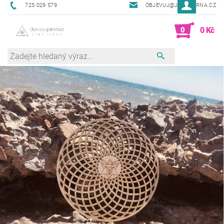
725 029 579
OBJEVUJ@JANACERNA.CZ
0
0 Kč