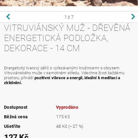
1
z 7
VITRUVIÁNSKÝ MUŽ - DŘEVĚNÁ
ENERGETICKÁ PODLOŽKA,
DEKORACE - 14 CM
Energetický tvarový zářič s vyřezávanými kružnicemi s obrysem
Vitruviánského muže v samotném středu. Vdechne život každému
prostoru, přináší
pozitivní vibrace a energii, ideální k meditaci a
zklidnění.
Dostupnost
Vyprodáno
Běžná cena
175 Kč
Ušetříte
48 Kč
(–27 %)
127 Kč