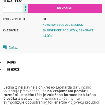
KÓD PRODUKTU
88
* UZDRAV SVOU JEDINEČNOST -
KATEGORIE
ENERGETICKÉ PODLOŽKY, DEKORACE,
ZÁŘIČE
Dotaz
POPIS
DISKUZE
Jedna z nejslavnějších kreseb Leonarda da Vinciho
vyjadřuje přesvědčení, že
na vzájemném poměru
rozměrů lidského těla je založena harmonická krása
člověka a světa.
Tvar kružnice nazývaný Torus
symbolizuje oboustranný tok energie v člověku proudící