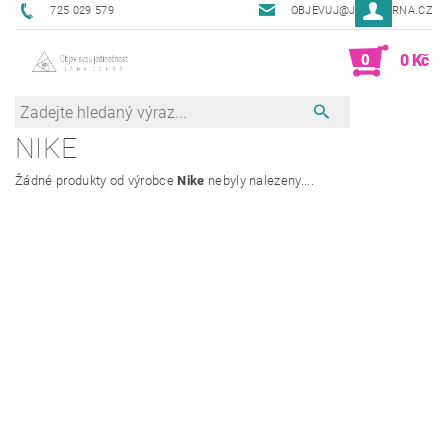
725 029 579
OBJEVUJ@JANACERNA.CZ
0
0 Kč
NIKE
Žádné produkty od výrobce
Nike
nebyly nalezeny....